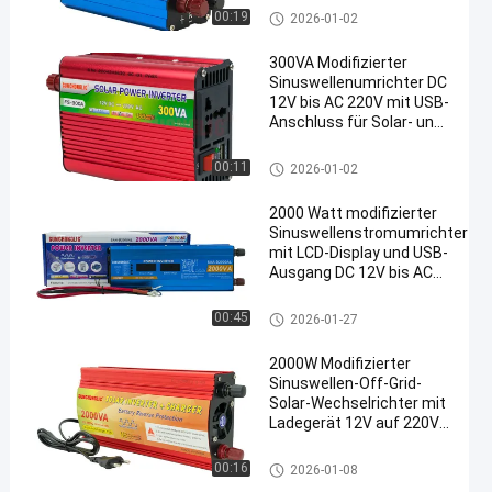
Ausgabe wandelt 12 V
geänderter Sinuswelleninverter
00:19
2026-01-02
Gleichstrom in 220 V
Wechselstrom um
300VA Modifizierter
Sinuswellenumrichter DC
12V bis AC 220V mit USB-
Anschluss für Solar- und
Heimnutzung
geänderter Sinuswelleninverter
00:11
2026-01-02
2000 Watt modifizierter
Sinuswellenstromumrichter
mit LCD-Display und USB-
Ausgang DC 12V bis AC
220V
geänderter Sinuswelleninverter
00:45
2026-01-27
2000W Modifizierter
Sinuswellen-Off-Grid-
Solar-Wechselrichter mit
Ladegerät 12V auf 220V
Wechselrichter
geänderter Sinuswelleninverter
00:16
2026-01-08