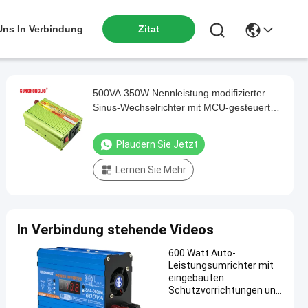
 Uns In Verbindung
Zitat
500VA 350W Nennleistung modifizierter
Sinus-Wechselrichter mit MCU-gesteuerter
Kühlung für effiziente DC-AC-Umwandlung
Plaudern Sie Jetzt
Lernen Sie Mehr
In Verbindung stehende Videos
600 Watt Auto-
Leistungsumrichter mit
eingebauten
Schutzvorrichtungen und
doppelter Wechselstrom-