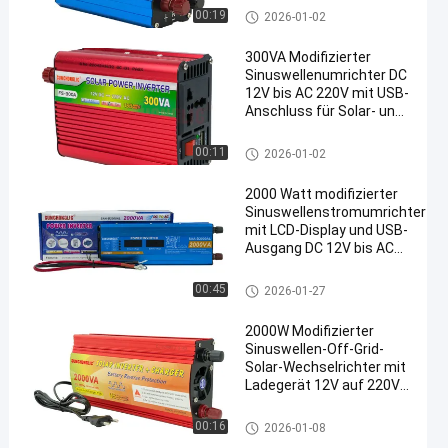
Ausgabe wandelt 12 V
geänderter Sinuswelleninverter
00:19
2026-01-02
Gleichstrom in 220 V
Wechselstrom um
300VA Modifizierter
Sinuswellenumrichter DC
12V bis AC 220V mit USB-
Anschluss für Solar- und
Heimnutzung
geänderter Sinuswelleninverter
00:11
2026-01-02
2000 Watt modifizierter
Sinuswellenstromumrichter
mit LCD-Display und USB-
Ausgang DC 12V bis AC
220V
geänderter Sinuswelleninverter
00:45
2026-01-27
2000W Modifizierter
Sinuswellen-Off-Grid-
Solar-Wechselrichter mit
Ladegerät 12V auf 220V
Wechselrichter
geänderter Sinuswelleninverter
00:16
2026-01-08