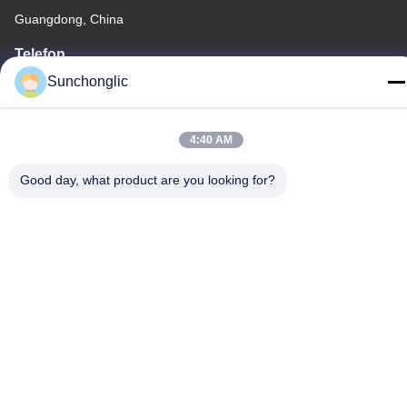
Guangdong, China
Telefon
86--13711271181
Sunchonglic
4:40 AM
Good day, what product are you looking for?
Privacy policy
|
Sitemap
Gute Qualität Chinas geänderter Sinuswelleninverter Lieferant.
Copyright-© -2026 Foshan Suntway Technology Co. Ltd. . Alle
Rechte vorbehalten.