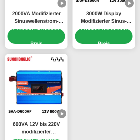
2000VA Modifizierter
3000W Display
Sinuswellenstrom-
Modifizierter Sinus-
Erhalten Sie besten
Inverter
Erhalten Sie besten
Wechselrichter mit
Energieeinsparender,
externer
umweltfreundlicher
Preis
Schmelzsicherung für
Preis
Solar-Inverter
12V auf 220V
Stromumwandlung
600VA 12V bis 220V
modifizierter
Sinuswellenstromumrichter
Erhalten Sie besten