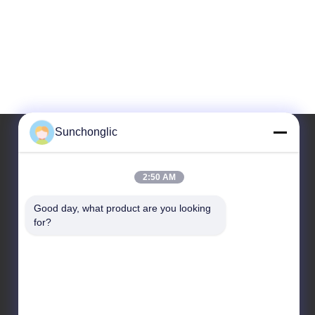
Sunchonglic
Unsere Adresse
2:50 AM
Adresse
Good day, what product are you looking 
Guangdong, China
for?
Telefon
86--13711271181