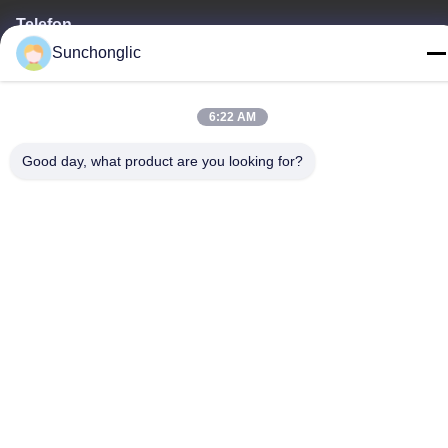
Telefon
86--13711271181
Sunchonglic
6:22 AM
Good day, what product are you looking for?
Privacy policy
|
Sitemap
Gute Qualität Chinas geänderter Sinuswelleninverter Lieferant.
Copyright-© -2026 Foshan Suntway Technology Co. Ltd. . Alle
Rechte vorbehalten.