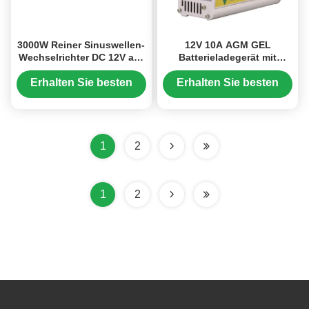
3000W Reiner Sinuswellen-
12V 10A AGM GEL
Wechselrichter DC 12V auf
Batterieladegerät mit
AC 220V mit großem
dreistufigem Ladevorgang
Bildschirm für zuverlässige
und AC150V-250V Eingang
Erhalten Sie besten
Erhalten Sie besten
Stromumwandlung
für Blei-Säure-Batterien
Preis
Preis
1
2
1
2