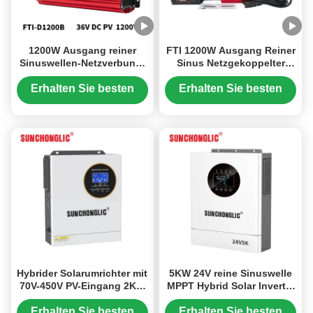
1200W Ausgang reiner
FTI 1200W Ausgang Reiner
Sinuswellen-Netzverbund-
Sinus Netzgekoppelter
Wechselrichter mit LCD-
Wechselrichter mit LCD-
Anzeige für Solar-
Anzeige für Solar-
Erhalten Sie besten
Erhalten Sie besten
Netzverbundsysteme
Netzgekoppelte Systeme
Preis
Preis
Hybrider Solarumrichter mit
5KW 24V reine Sinuswelle
70V-450V PV-Eingang 2KW
MPPT Hybrid Solar Inverter
230Vac Ausgang und
Ladegerät mit UPS-
eingebauten staubdichten
Funktion
Erhalten Sie besten
Erhalten Sie besten