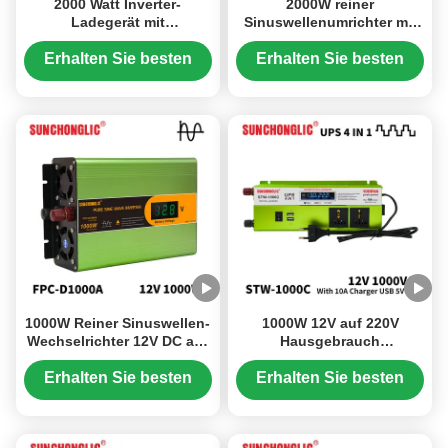
2000 Watt Inverter-
2000W reiner
Ladegerät mit
Sinuswellenumrichter mit
Dreistufenladung und 85%
DC 12V zu AC 220V
Effizienz für die
Umwandlung und 85%
Erhalten Sie besten
Erhalten Sie besten
Umwandlung von
Wirkungsgrad für den
Preis
Preis
Gleichstrom 12 V in
Heimgebrauch
Wechselstrom 220 V
1000W Reiner Sinuswellen-
1000W 12V auf 220V
Wechselrichter 12V DC auf
Hausgebrauch
220V AC
Wechselrichter mit
Stromumwandlung mit
Ladegerät für zuverlässige
Erhalten Sie besten
Erhalten Sie besten
übergroßem Display
DC-zu-AC-Umwandlung
Preis
Preis