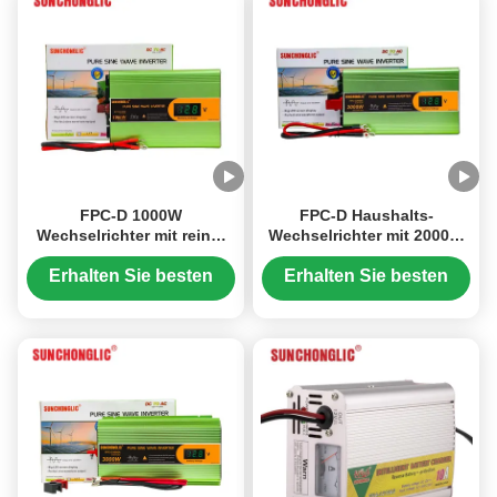
FPC-D 1000W
FPC-D Haushalts-
Wechselrichter mit reiner
Wechselrichter mit 2000W
Sinuswelle, wandelt 12V
reiner Sinuswelle, der DC
DC in 220V AC um, verfügt
12V in AC 220V mit 85%
Erhalten Sie besten
Erhalten Sie besten
über ein übergroßes
Wirkungsgrad umwandelt.
Preis
Preis
Display