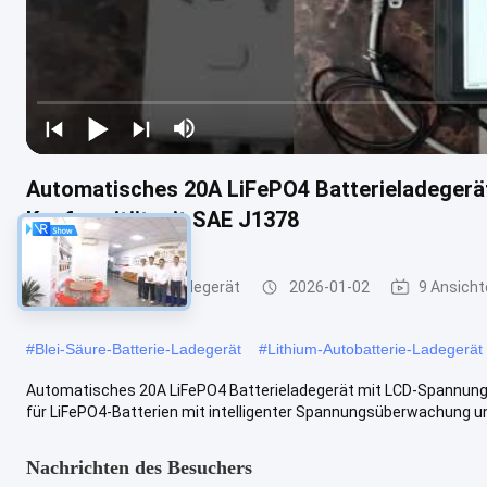
Automatisches 20A LiFePO4 Batterieladeger
Konformität mit SAE J1378
Lithium-Batterie-Ladegerät
2026-01-02
9 Ansicht
#
Blei-Säure-Batterie-Ladegerät
#
Lithium-Autobatterie-Ladegerät
Automatisches 20A LiFePO4 Batterieladegerät mit LCD-Spannung
für LiFePO4-Batterien mit intelligenter Spannungsüberwachung un
Nachrichten des Besuchers