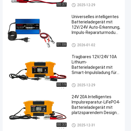
Impulsreparaturmodus
Lithium-Batterie-Ladegerät
00:37
2025-12-29
für LiFePO4-Batterien
Universelles intelligentes
Batterieladegerät mit
12V/24V Auto-Erkennung,
Impuls-Reparaturmodus
und LCD-Anzeige für
LiFePO4-Batterien
Lithium-Batterie-Ladegerät
01:08
2026-01-02
Tragbares 12V/24V 10A
Lithium-
Batterieladegerät mit
Smart-Impulsladung für
Blei-Säure- und LiFePO4-
Batterien
Lithium-Batterie-Ladegerät
00:19
2025-12-29
24V 20A Intelligentes
Impulsreparatur-LiFePO4-
Batterieladegerät mit
platzsparendem Design
für Blei-Säure- und
Lithium-Batterien
Lithium-Batterie-Ladegerät
00:33
2025-12-31