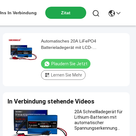
 Uns In Verbindung
Zitat
Automatisches 20A LiFePO4
Batterieladegerät mit LCD-
Spannungsüberwachung und Konformität
mit SAE J1378
Plaudern Sie Jetzt
Lernen Sie Mehr
In Verbindung stehende Videos
20A Schnellladegerät für
Lithium-Batterien mit
automatischer
Spannungserkennung
und