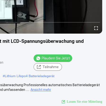
ät mit LCD-Spannungsüberwachung und
Plaudern Sie Jetzt
en
Teilnahme
#
Lithium Lifepo4 Batterieladegerät
süberwachung Professionelles automatisches Batterieladegerät
d umfassenden .....
Ansicht mehr
Lassen Sie eine Mitteilung