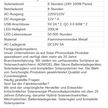
Solarladezeit
6 Stunden (18V 100W Panel)
Netzladezeit
8 Stunden
AC-Ausgang
220V/110V
DC-Ausgänge
12V * 4
USB-Anschlüsse
5V 2A * 2; QC 3.0 60W * 2
LED-Helligkeit
200LM
LED-Lebensdauer
50.000 Stunden
Material
Flammhemmendes Metall
AC-Ladegerät
DC19V 5A
Fertigungskompetenz
Unser Unternehmen ist auf Solar-Photovoltaik-Produkte
spezialisiert und verfügt über mehr als 20 Jahre
Branchenerfahrung. Wir stellen ein umfassendes Sortiment an
Solarwechselrichtern, AGM/GEL-Blei-Säure-Batterieladegeräten,
Solarladereglern und kompletten Solarsystemen her. Die Wahl
von Sunchonglic-Produkten gewährleistet Qualität und
Zuverlässigkeit.
Häufig gestellte Fragen
Sind Sie der Fabrikhersteller?
Wir sind der ursprüngliche Hersteller und Entwickler
fortschrittlicher Solarenergie-Photovoltaikprodukte mit über 20
Jahren Erfahrung, darunter Hybrid-Solarwechselrichter,
Wechselrichter, Batterieladegeräte, Solarregler und komplette
Solarsysteme.