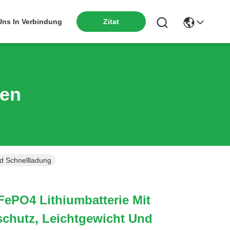
 Uns In Verbindung
Zitat
ten
d Schnellladung
FePO4 Lithiumbatterie Mit
chutz, Leichtgewicht Und