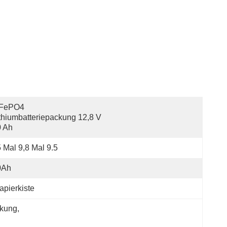
FePO4 
thiumbatteriepackung 12,8 V 
0 Ah
 Mal 9,8 Mal 9.5
0Ah
apierkiste
ckung
, 