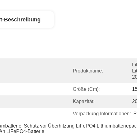
t-Beschreibung
Li
Produktname:
Li
2
Größe (cm):
15
Kapazität:
2
Verpackung Informationen:
P
umbatterie
, 
Schutz vor Überhitzung LiFePO4 Lithiumbatteriepa
Ah LiFePO4-Batterie