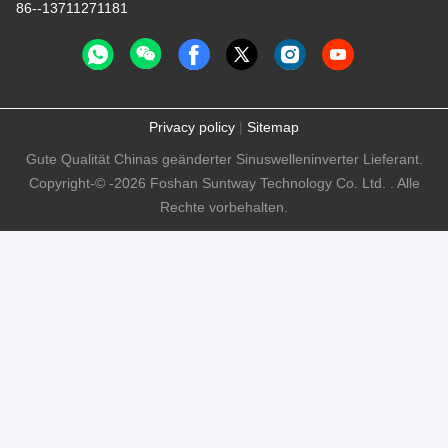
86--13711271181
Privacy policy
|
Sitemap
Gute Qualität Chinas geänderter Sinuswelleninverter Lieferant.
Copyright-© -2026 Foshan Suntway Technology Co. Ltd. . Alle
Rechte vorbehalten.