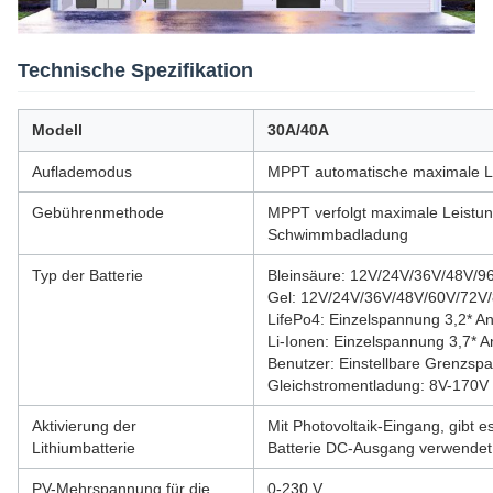
Technische Spezifikation
Modell
30A/40A
Auflademodus
MPPT automatische maximale Le
Gebührenmethode
MPPT verfolgt maximale Leistu
Schwimmbadladung
Typ der Batterie
Bleinsäure: 12V/24V/36V/48V/96
Gel: 12V/24V/36V/48V/60V/72V
LifePo4: Einzelspannung 3,2* Anz
Li-Ionen: Einzelspannung 3,7* An
Benutzer: Einstellbare Grenzs
Gleichstromentladung: 8V-170V
Aktivierung der
Mit Photovoltaik-Eingang, gibt 
Lithiumbatterie
Batterie DC-Ausgang verwende
PV-Mehrspannung für die
0-230 V