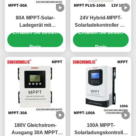
80A MPPT-Solar-
24V Hybrid-MPPT-
Ladegerät mit
Solarladekontroller mit
Überladungsschutz und
Erhalten Sie besten
100A Ladestrom und
Erhalten Sie besten
48V-Batterie-
UPS-Funktion für 150V
Kompatibilität
Preis
Gleichstrom-
Preis
Solarsysteme
180V Gleichstrom-
100A MPPT-
Ausgang 30A MPPT-
Solarladungskontroller