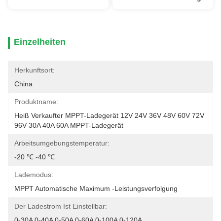
Einzelheiten
Herkunftsort:
China
Produktname:
Heiß Verkaufter MPPT-Ladegerät 12V 24V 36V 48V 60V 72V 
96V 30A 40A 60A MPPT-Ladegerät
Arbeitsumgebungstemperatur:
-20 ℃ -40 ℃
Lademodus:
MPPT Automatische Maximum -Leistungsverfolgung
Der Ladestrom Ist Einstellbar:
0-30A 0-40A 0-50A 0-60A 0-100A 0-120A