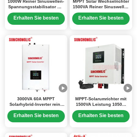
1000W Reiner Sinuswellen-
MPPT Solar Wechselrichter
Spannungsstabilisator mit
1500VA Reiner Sinuswellen
LCD-Bildschirm für
Off-Grid Wechselrichter mit
Pumpenanlagen und
eingebauter Lithium-
Erhalten Sie besten
Erhalten Sie besten
Haushaltsgeräte
Batterie
Preis
Preis
3000VA 60A MPPT
MPPT-Solarumrichter mit
Solarhybrid-Inverter reine
1500VA Leistung 1050W
Sinuswelle UPS-Inverter
Ausgang und 12V Eingang
mit Wechselstromladegerät
Erhalten Sie besten
Erhalten Sie besten
Preis
Preis