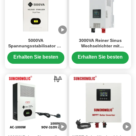
5000VA
3000VA Reiner Sinus
Spannungsstabilisator mit
Wechselrichter mit
weitem Spannungsbereich
eingebautem
und automatischer
Spannungsstabilisator und
Erhalten Sie besten
Erhalten Sie besten
Wiederherstellung für
Niederfrequenz USV-
Preis
Preis
stabile Leistung
Wechselrichter-Ladegerät