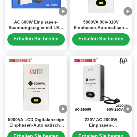
AC 600W Einphasen-
5000VA 90V-310V
Spannungsregler mit LED-
Einphasen-Automatischer
Anzeige
Inverter Spannungsregler
und Stabilisator
Erhalten Sie besten
Erhalten Sie besten
Preis
Preis
5000VA LCD Digitalanzeige
220V AC 2000W
Einphasen-Automatische
Einphasen-
Spannungsregler mit
Spannungsstabilisator mit
230V±4% Ausgang
90-310V
Erhalten Sie besten
Erhalten Sie besten