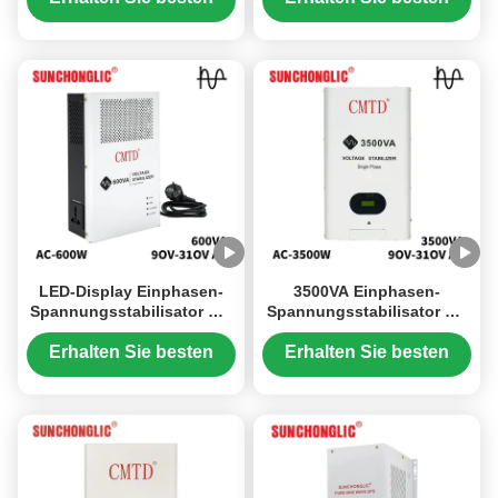
Eingangsspannungsbereich
Preis
Preis
und 230V
Ausgangsspannung
LED-Display Einphasen-
3500VA Einphasen-
Spannungsstabilisator mit
Spannungsstabilisator mit
90-310V Eingangsbereich
90-310V
und 600VA Aktivleistung
Eingangsspannungsbereich
Erhalten Sie besten
Erhalten Sie besten
und reinem
Preis
Preis
Sinuswellenausgang